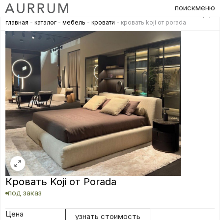
поиск
меню
главная
-
каталог
-
мебель
-
кровати
- кровать koji от porada
Кровать Koji от Porada
под заказ
Цена
узнать стоимость