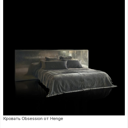
Кровать Obsession от Henge