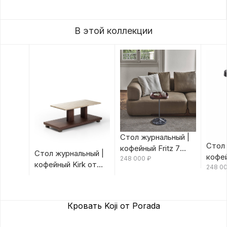
В этой коллекции
Стол журнальный |
Стол 
кофейный Fritz 7
Стол журнальный |
кофей
Canaletta/Rosso
248 000
₽
кофейный Kirk от
Canal
248 0
Bulgaro от Porada
Porada
Porad
Кровать Koji от Porada