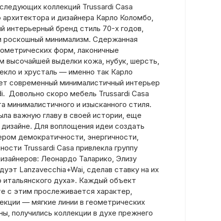
оследующих коллекций Trussardi Casa
о архитектора и дизайнера Карло Коломбо,
й интерьерный бренд стиль 70-х годов,
и роскошный минимализм.
Сдержанная
геометрических форм, лаконичные
м высочайшей выделки кожа, нубук, шерсть,
екло и хрусталь — именно так Карло
ет современный минималистичный интерьер
di. Довольно скоро мебель Trussardi Casa
а минималистичного и изысканного стиля.
ыла важную главу в своей истории, еще
 дизайне. Для воплощения идеи создать
ером демократичности, энергичности,
ности Trussardi Casa привлекла группу
изайнеров: Леонардо Таларико, Элизу
дуэт Lanzavecchia+Wai, сделав ставку на их
 итальянского духа».
Каждый объект
те с этим прослеживается характер,
лекции — мягкие линии в геометрических
ны, получились коллекции в духе прежнего