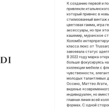
К созданию первой и п
привлекли итальянског
который привнес в новы
стилизованный винтаж 
цветовая гамма, игра 
аксессуары, но при это
кашемир, муранское ст
Коломбо интерпретиру
класса люкс от Trussar
завоевала статус адепт
В 2022 году марка откр
больше фокусируясь на
коллекции мебели с фл
чувственности, элегант
молодых талантливых д
Оссино, Маттео Агати, 
виденье «современного
индивидуален, но вмес
главная линия всей кол
формах. С одной сторо