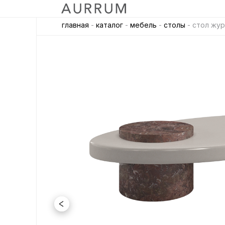
главная
-
каталог
-
мебель
-
столы
- стол журн