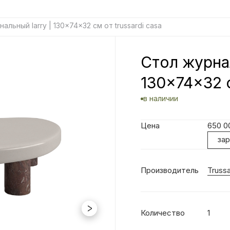
альный larry | 130x74x32 см от trussardi casa
Стол журнал
130x74x32 с
в наличии
Цена
650 
за
Производитель
Trussa
Количество
1