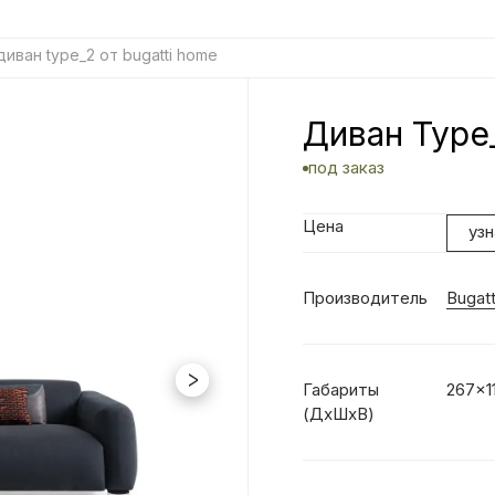
диван type_2 от bugatti home
Диван Type
под заказ
Цена
уз
Производитель
Bugat
Габариты
267x1
(ДхШxВ)