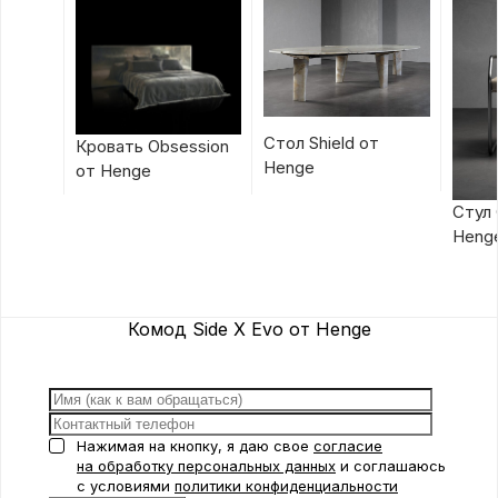
Стол Shield от
Кровать Obsession
Henge
от Henge
Стул 
Heng
Комод Side X Evo от Henge
Нажимая на кнопку, я даю свое
согласие
на обработку персональных данных
и соглашаюсь
с условиями
политики конфиденциальности