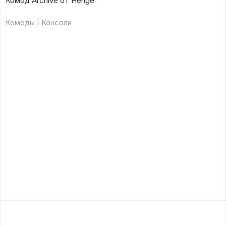
Комод Archive от Henge
Комоды | Консоли