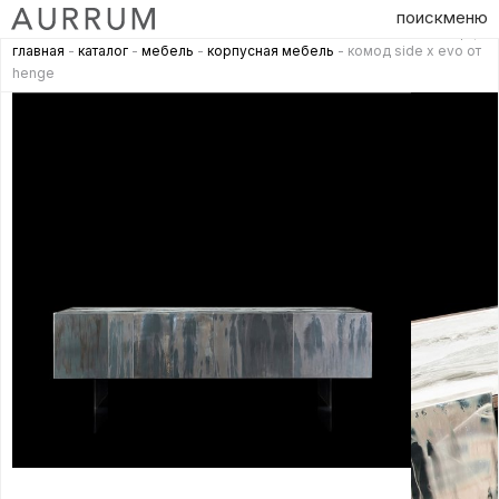
поиск
меню
главная
-
каталог
-
мебель
-
корпусная мебель
- комод side x evo от
henge