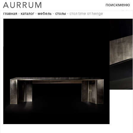
поиск
меню
главная
-
каталог
-
мебель
-
столы
- стол time от henge