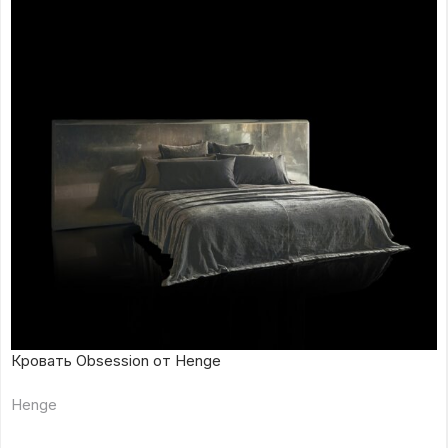
Кровать Obsession от Henge
Henge