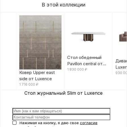
В этой коллекции
Стол обеденный
Диван
Pavillon central от
Luxe
Luxence
1 830 000
₽
Ковер Upper east
930 0
side от Luxence
1 716 000
₽
Стол журнальный Slim от Luxence
Нажимая на кнопку, я даю свое
согласие