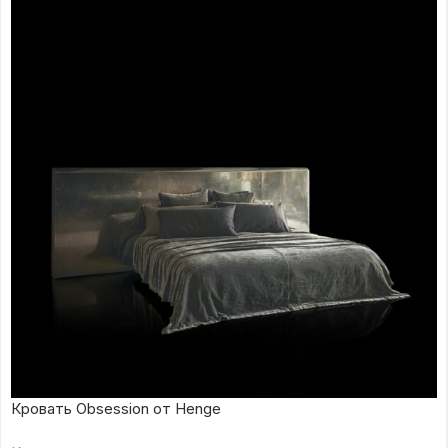
Кровать Obsession от Henge