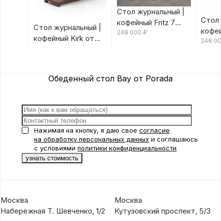
Стол журнальный |
Стол 
кофейный Fritz 7
Стол журнальный |
кофей
Canaletta/Rosso
248 000
₽
кофейный Kirk от
Canal
248 0
Bulgaro от Porada
Porada
Porad
Обеденный стол Bay от Porada
Нажимая на кнопку, я даю свое
согласие
на обработку персональных данных
и соглашаюсь
с условиями
политики конфиденциальности
Москва
Москва
Набережная Т. Шевченко, 1/2
Кутузовский проспект, 5/3