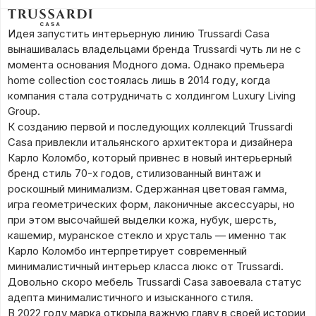
Идея запустить интерьерную линию Trussardi Casa
вынашивалась владельцами бренда Trussardi чуть ли не с
момента основания Модного дома.
Однако премьера
home collection состоялась лишь в 2014 году, когда
компания стала сотрудничать с холдингом Luxury Living
Group.
К созданию первой и последующих коллекций Trussardi
Casa привлекли итальянского архитектора и дизайнера
Карло Коломбо, который привнес в новый интерьерный
бренд стиль 70-х годов, стилизованный винтаж и
роскошный минимализм.
Сдержанная цветовая гамма,
игра геометрических форм, лаконичные аксессуары, но
при этом высочайшей выделки кожа, нубук, шерсть,
кашемир, муранское стекло и хрусталь — именно так
Карло Коломбо интерпретирует современный
минималистичный интерьер класса люкс от Trussardi.
Довольно скоро мебель Trussardi Casa завоевала статус
адепта минималистичного и изысканного стиля.
В 2022 году марка открыла важную главу в своей истории,