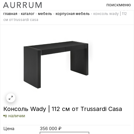
поиск
меню
главная
-
каталог
-
мебель
-
корпусная мебель
- консоль wady | 112
см от trussardi casa
Консоль Wady | 112 см от Trussardi Casa
в наличии
Цена
356 000
₽