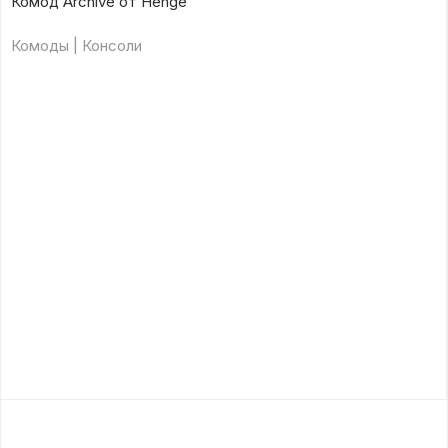
Комод Archive от Henge
Комоды | Консоли