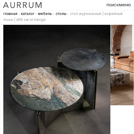
поиск
меню
главная
-
каталог
-
мебель
-
столы
- стол журнальный | кофейный
muse | d65 см от henge