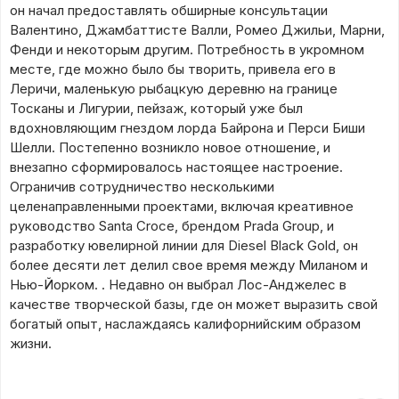
он начал предоставлять обширные консультации
Валентино, Джамбаттисте Валли, Ромео Джильи, Марни,
Фенди и некоторым другим. Потребность в укромном
месте, где можно было бы творить, привела его в
Леричи, маленькую рыбацкую деревню на границе
Тосканы и Лигурии, пейзаж, который уже был
вдохновляющим гнездом лорда Байрона и Перси Биши
Шелли. Постепенно возникло новое отношение, и
внезапно сформировалось настоящее настроение.
Ограничив сотрудничество несколькими
целенаправленными проектами, включая креативное
руководство Santa Croce, брендом Prada Group, и
разработку ювелирной линии для Diesel Black Gold, он
более десяти лет делил свое время между Миланом и
Нью-Йорком. . Недавно он выбрал Лос-Анджелес в
качестве творческой базы, где он может выразить свой
богатый опыт, наслаждаясь калифорнийским образом
жизни.