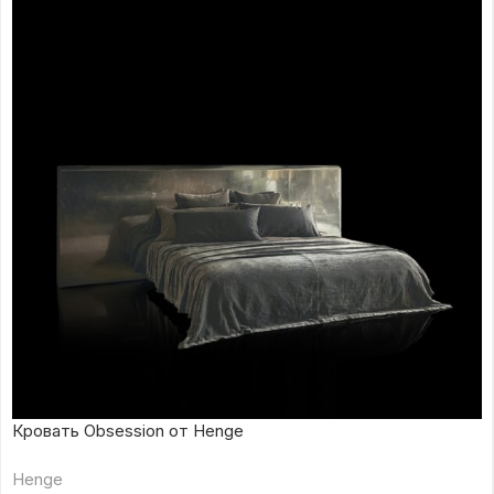
Кровать Obsession от Henge
Henge