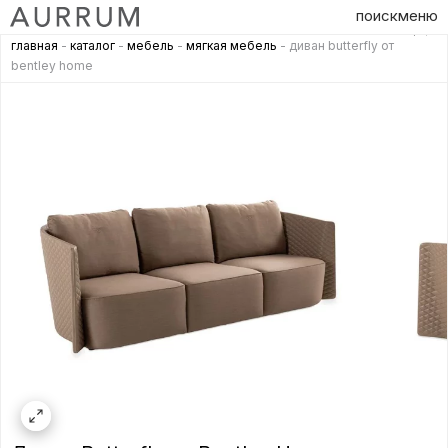
поиск
меню
главная
-
каталог
-
мебель
-
мягкая мебель
- диван butterfly от
bentley home