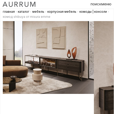
поиск
меню
главная
-
каталог
-
мебель
-
корпусная мебель
-
комоды | консоли
-
комод shibuya от misura emme