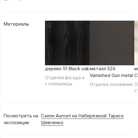
Материалы
дерево 51 Black oak
металл 524
м
Varnished Gun metal
C
Отделка фасада и
столешницы
Отделка основания
О
с
Посмотреть на
Салон Aurrum на Набережной Тараса
экспозиции
Шевченко