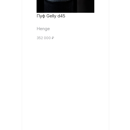
Пуф Gelly d45
Henge
352 000
₽