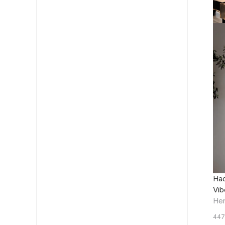
На
Vib
He
447