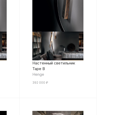
Настенный светильник
Tape B
Henge
392 000
₽