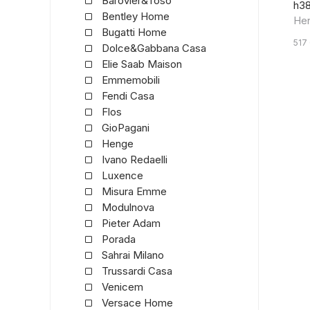
Barovier&Toso
h3
Bentley Home
He
Bugatti Home
517
Dolce&Gabbana Casa
Elie Saab Maison
Emmemobili
Fendi Casa
Flos
GioPagani
Henge
Ivano Redaelli
Luxence
Misura Emme
Modulnova
Pieter Adam
Porada
Sahrai Milano
Trussardi Casa
Venicem
Versace Home