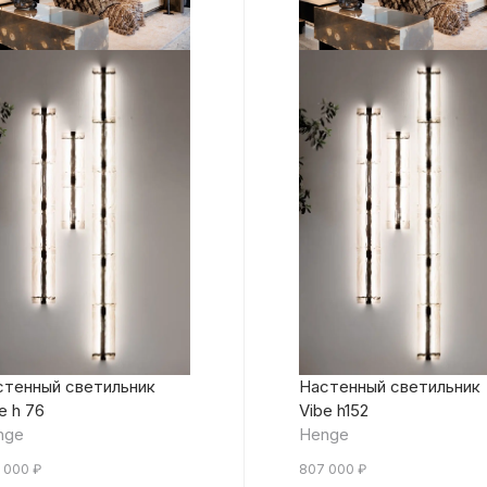
стенный светильник
Настенный светильник
e h 76
Vibe h152
nge
Henge
 000
₽
807 000
₽