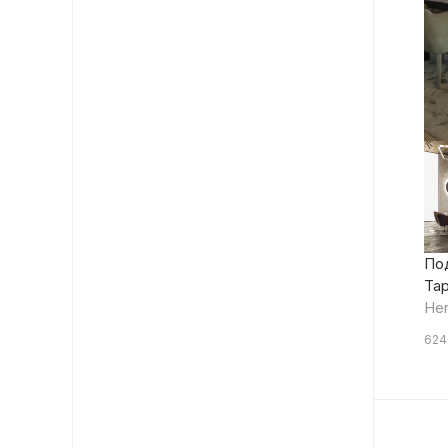
По
Tap
He
624