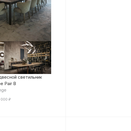
двесной светильник
e Pair B
nge
 000
₽