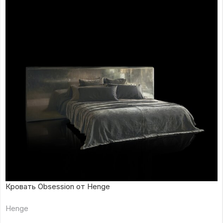
Кровать Obsession от Henge
Henge