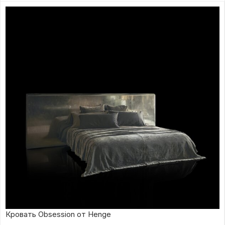
Кровать Obsession от Henge