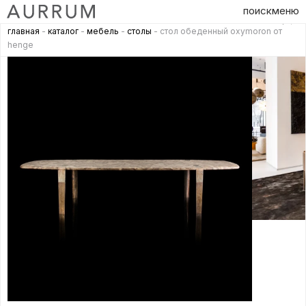
поиск
меню
главная
-
каталог
-
мебель
-
столы
- стол обеденный oxymoron от
henge