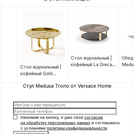
Стол журнальный |
Обед
кофейный La Greca
Medus
Стол журнальный |
от Versace Home
Hom
кофейный Gold
Unique от Versace
Стул Medusa Trono от Versace Home
Home
Нажимая на кнопку, я даю свое
согласие
на обработку персональных данных
и соглашаюсь
с условиями
политики конфиденциальности