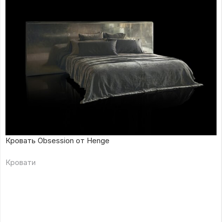
Кровать Obsession от Henge
Кровати