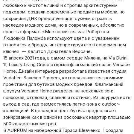
любовью к чистоте линий и строгим архитектурным
подходом, создали современные предметы мебели, но
сохранили ДНК бренда Versace, сумели отразить
наследие модного дома, но в современных, абсолютно
простых формах. «Мне нравится, как Роберто и
Людовика Паломба используют цвета и с уважением
относятся к бренду, интерпретируя его в современном
ключе», — делится Донателла Версаче.
15 апреля 2021 года, в самом сердце Милана, на Via Durini,
11, Luxury Living Group открыли флагманский салон Versace
Home. Дизайн интерьера разработала известная студия
Vudafieri-Saverino Partners, которая славится громкими
проектами для бутиков модных брендов. Флагманский
шоурум Versace Home разделен на несколько зон:
прихожая, столовая, спальня и гостиная. Из шоурума есть
выход в сад, где разместилась патио-зона с outdoor-
коллекцией. В целом, концепт бутика предполагает
зонирование как в одной из роскошных квартир площадью
500 квадратных метров.
В AURRUM на набережной Тараса Шевченко, 1 создали