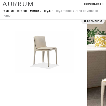
поиск
меню
главная
-
каталог
-
мебель
-
стулья
- стул medusa trono от versace
home
Комплект