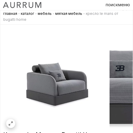
поиск
меню
главная
-
каталог
-
мебель
-
мягкая мебель
- кресло le mans от
bugatti home