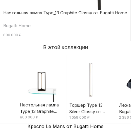
Настольная лампа Type_13 Graphite Glossy от Bugatti Home
Bugatti Home
800 000
₽
В этой коллекции
Настольная лампа
Торшер Type_13
Лежан
Type_13 Graphite
Silver Glossy от
Bugat
Glossy от Bugatti
800 000
₽
Bugatti Home
1 059 000
₽
2 396
Home
Кресло Le Mans от Bugatti Home