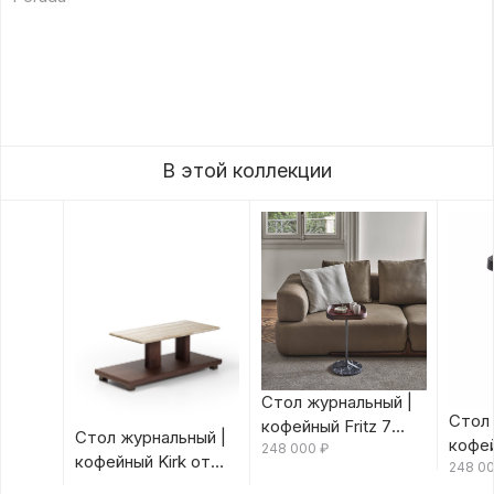
В этой коллекции
Стол журнальный |
Стол 
кофейный Fritz 7
Стол журнальный |
кофей
Canaletta/Rosso
248 000
₽
кофейный Kirk от
Canal
248 0
Bulgaro от Porada
Porada
Porad