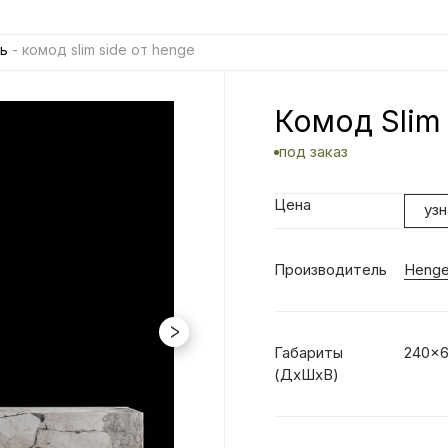
ь
- комод slim side от henge
Комод Slim
под заказ
Цена
уз
Производитель
Heng
Габариты
240x6
(ДхШхВ)