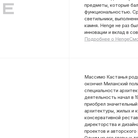
предметы, которые ба
функциональностью. Ср
светильники, выполненн
камня. Henge не раз б
инновации и вклад в со
Подробнее о Henge
Смо
Массимо Кастанья родил
окончил Миланский пол
специальности архите
деятельность начал в 19
приобрел значительный
архитектуры, жилых и 
консервативной реставр
директорства и дизайн
проектов и авторского
Одним из его главных 