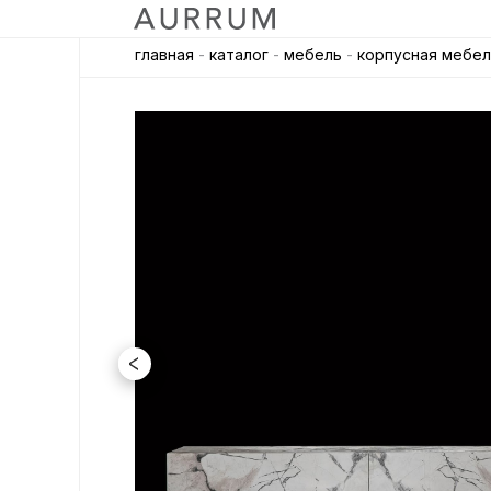
главная
-
каталог
-
мебель
-
корпусная мебел