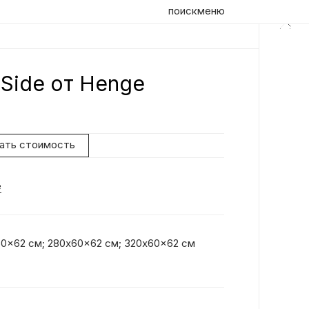
поиск
меню
 Side от Henge
Оп
Ди
Ко
нать стоимость
во
со
e
В 
от
за
Ко
0x62 см; 280x60x62 см; 320x60x62 см