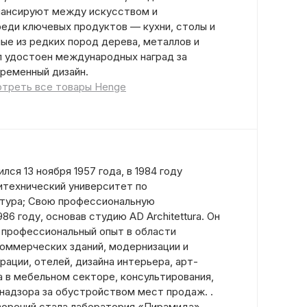
лансируют между искусством и
еди ключевых продуктов — кухни, столы и
ые из редких пород дерева, металлов и
ыл удостоен международных наград за
временный дизайн.
треть все товары Henge
ся 13 ноября 1957 года, в 1984 году
итехнический университет по
ктура; Свою профессиональную
86 году, основав студию AD Architettura. Он
 профессиональный опыт в области
коммерческих зданий, модернизации и
ации, отелей, дизайна интерьера, арт-
а в мебельном секторе, консультирования,
 надзора за обустройством мест продаж. .
творений стала лаборатория «Пирамида»