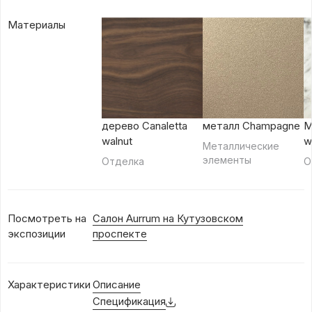
Материалы
дерево Canaletta
металл Champagne
М
walnut
w
Металлические
элементы
Отделка
О
Посмотреть на
Салон Aurrum на Кутузовском
экспозиции
проспекте
Характеристики
Описание
Спецификация