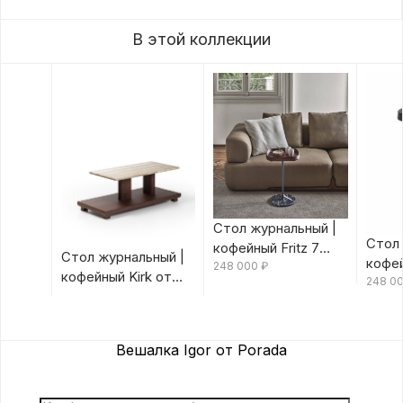
В этой коллекции
Стол журнальный |
Стол 
кофейный Fritz 7
Стол журнальный |
кофей
Canaletta/Rosso
248 000
₽
кофейный Kirk от
Canal
248 0
Bulgaro от Porada
Porada
Porad
Вешалка Igor от Porada