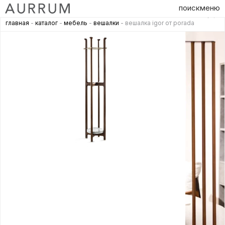
поиск
меню
главная
-
каталог
-
мебель
-
вешалки
- вешалка igor от porada