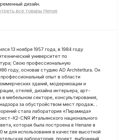
временный дизайн.
треть все товары Henge
ся 13 ноября 1957 года, в 1984 году
итехнический университет по
ктура; Свою профессиональную
86 году, основав студию AD Architettura. Он
 профессиональный опыт в области
коммерческих зданий, модернизации и
ации, отелей, дизайна интерьера, арт-
а в мебельном секторе, консультирования,
 надзора за обустройством мест продаж. .
творений стала лаборатория «Пирамида»
рест-К2-CNR Итальянского национального
вета, которая была построена в Непале в
50 м для использования в качестве высотной
ательская лаборатория, проект, выбранный