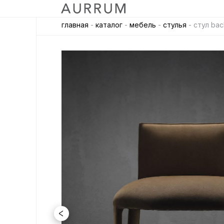
главная
-
каталог
-
мебель
-
стулья
- стул bac