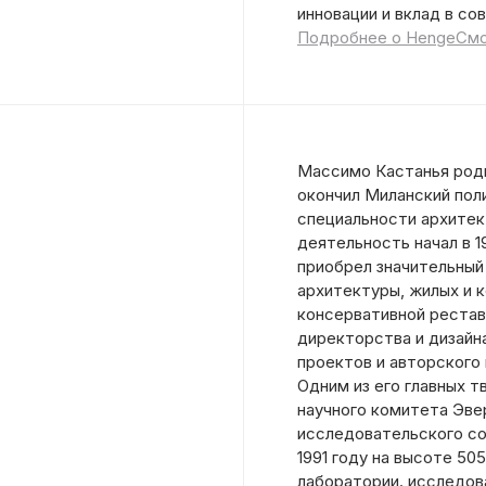
инновации и вклад в со
Подробнее о Henge
Смо
Массимо Кастанья родил
окончил Миланский пол
специальности архите
деятельность начал в 19
приобрел значительный
архитектуры, жилых и 
консервативной реставр
директорства и дизайн
проектов и авторского
Одним из его главных 
научного комитета Эве
исследовательского со
1991 году на высоте 50
лаборатории. исследов