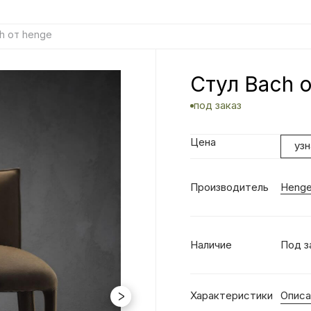
h от henge
Стул Bach 
под заказ
Цена
уз
Производитель
Heng
Наличие
Под з
Характеристики
Описа