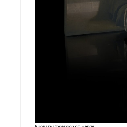
Кровать Obsession от Henge