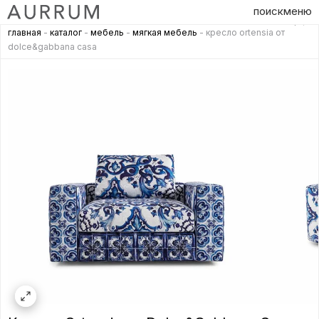
поиск
меню
главная
-
каталог
-
мебель
-
мягкая мебель
- кресло ortensia от
dolce&gabbana casa