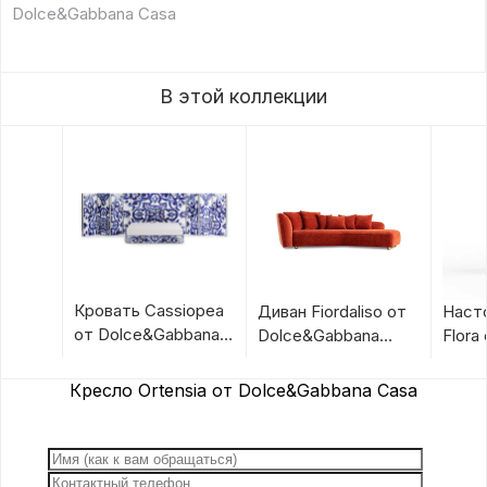
Dolce&Gabbana Casa
В этой коллекции
Кровать Cassiopea
Диван Fiordaliso от
Наст
от Dolce&Gabbana
Dolce&Gabbana
Flora
Casa
Casa
Dolc
Casa
Кресло Ortensia от Dolce&Gabbana Casa