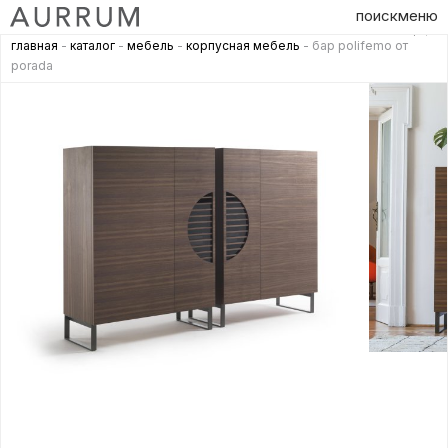
поиск
меню
главная
-
каталог
-
мебель
-
корпусная мебель
- бар polifemo от
porada