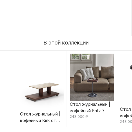
В этой коллекции
Стол журнальный |
Стол 
кофейный Fritz 7
Стол журнальный |
кофей
Canaletta/Rosso
248 000
₽
кофейный Kirk от
Canal
248 0
Bulgaro от Porada
Porada
Porad