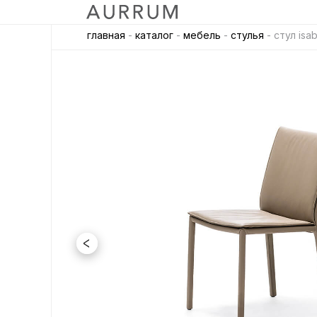
главная
-
каталог
-
мебель
-
стулья
- стул isabe