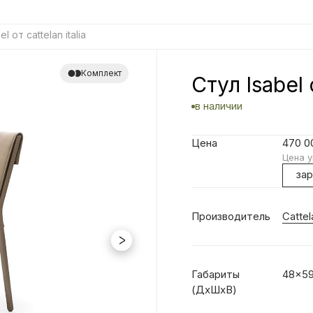
l от cattelan italia
Комплект
Стул Isabel о
в наличии
Цена
470 
Цена у
за
Производитель
Cattela
Габариты
48x59
(ДхШхВ)