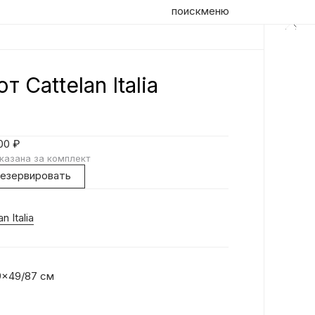
поиск
меню
т Cattelan Italia
Оп
Сту
000
₽
пл
казана за комплект
со
резервировать
ма
Ка
Ра
n Italia
сид
x49/87 см