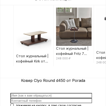
Стол журнальный |
Стол 
кофейный Fritz 7
Стол журнальный |
кофей
Canaletta/Rosso
248 000
₽
кофейный Kirk от
Canal
248 0
Bulgaro от Porada
Porada
Porad
Ковер Clyo Round d450 от Porada
Нажимая на кнопку, я даю свое
согласие