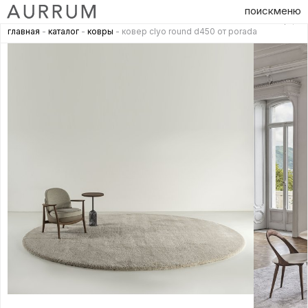
поиск
меню
главная
-
каталог
-
ковры
- ковер clyo round d450 от porada