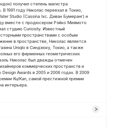
ндон) получил степень магистра
 В 1991 году Николас переехал в Токио,
ter Studio (Cassina Ixc. Диван Бумеранг) и
оду вместе с продюсером Рэйко Миямото
ал студию Curiosity. Известный
осторными пространствами с особым
ижение в пространстве, Николас является
зина Uniqlo в Синдзюку, Токио, а также
i, полных его фирменных геометрических
енаэль Николас был дважды отмечен
изайнеров коммерческих пространств и
 Design Awards в 2005 и 2006 годах. В 2009
премии Ku/Kan, самой престижной премии
на интерьера.