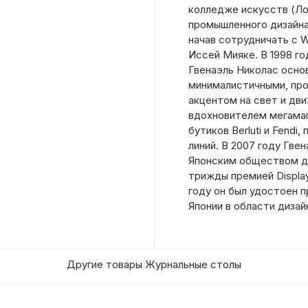
колледже искусств (Ло
промышленного дизайна.
начав сотрудничать с Wa
Иссей Мияке. В 1998 г
Гвенаэль Николас основ
минималистичными, пр
акцентом на свет и дв
вдохновителем мегамага
бутиков Berluti и Fend
линий. В 2007 году Гв
Японским обществом д
трижды премией Display
году он был удостоен 
Японии в области дизай
Другие товары Журнальные столы