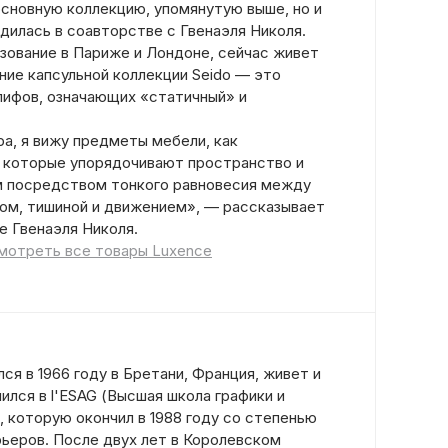
основную коллекцию, упомянутую выше, но и
дилась в соавторстве с Гвенаэля Николя.
азование в Париже и Лондоне, сейчас живет
ание капсульной коллекции Seido — это
лифов, означающих «статичный» и
ра, я вижу предметы мебели, как
 которые упорядочивают пространство и
м посредством тонкого равновесия между
ом, тишиной и движением», — рассказывает
е Гвенаэля Николя.
мотреть все товары Luxence
ся в 1966 году в Бретани, Франция, живет и
чился в l'ESAG (Высшая школа графики и
, которую окончил в 1988 году со степенью
рьеров. После двух лет в Королевском