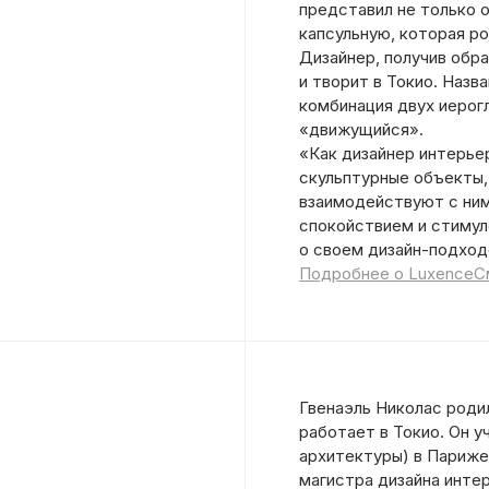
представил не только 
капсульную, которая ро
Дизайнер, получив обр
и творит в Токио. Назв
комбинация двух иерог
«движущийся».
«Как дизайнер интерье
скульптурные объекты,
взаимодействуют с ни
спокойствием и стимул
о своем дизайн-подход
Подробнее о Luxence
С
Гвенаэль Николас родил
работает в Токио. Он у
архитектуры) в Париже
магистра дизайна инте