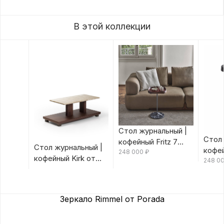
В этой коллекции
Стол журнальный |
Стол 
кофейный Fritz 7
Стол журнальный |
кофей
Canaletta/Rosso
248 000
₽
кофейный Kirk от
Canal
248 0
Bulgaro от Porada
Porada
Porad
Зеркало Rimmel от Porada