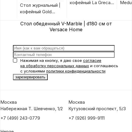
кофейный La Greca
Medus
Стол журнальный |
от Versace Home
Hom
кофейный Gold
Unique от Versace
Стол обеденный V-Marble | d180 см от
Home
Versace Home
Нажимая на кнопку, я даю свое
согласие
на обработку персональных данных
и соглашаюсь
с условиями
политики конфиденциальности
Москва
Москва
Набережная Т. Шевченко, 1/2
Кутузовский проспект, 5/3
+7 (499) 243-0779
+7 (926) 999-9111
Henge