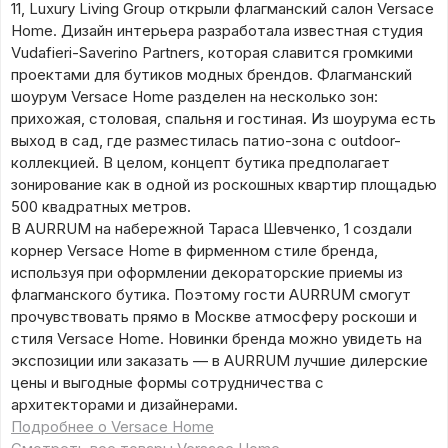
11, Luxury Living Group открыли флагманский салон Versace
Home. Дизайн интерьера разработала известная студия
Vudafieri-Saverino Partners, которая славится громкими
проектами для бутиков модных брендов. Флагманский
шоурум Versace Home разделен на несколько зон:
прихожая, столовая, спальня и гостиная. Из шоурума есть
выход в сад, где разместилась патио-зона с outdoor-
коллекцией. В целом, концепт бутика предполагает
зонирование как в одной из роскошных квартир площадью
500 квадратных метров.
В AURRUM на набережной Тараса Шевченко, 1 создали
корнер Versace Home в фирменном стиле бренда,
используя при оформлении декораторские приемы из
флагманского бутика. Поэтому гости AURRUM смогут
прочувствовать прямо в Москве атмосферу роскоши и
стиля Versace Home. Новинки бренда можно увидеть на
экспозиции или заказать — в AURRUM лучшие дилерские
цены и выгодные формы сотрудничества с
архитекторами и дизайнерами.
Подробнее о Versace Home