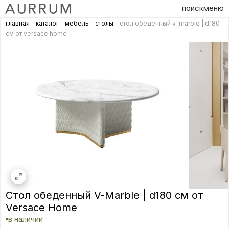
поиск
меню
главная
-
каталог
-
мебель
-
столы
- стол обеденный v-marble | d180
см от versace home
Стол обеденный V-Marble | d180 см от
Versace Home
в наличии