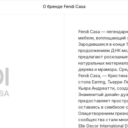
О бренде Fendi Casa
Fendi Casa — легендар
мебели, воплощающий э
Зародившаяся в конце 1
продолжением ДНК модн
предлагают роскошные 
натуральных материало
дерева и мрамора. Сре
Fendi Casa, — Кристина
стола Earring, Тьерри 
Кьяра Андреатти, созд
Знаменитый дизайн-дуэт
предоставляет простра
оставаясь в симбиозе 
Олицетворением призна
сообщества стали мног
Elle Decor International 