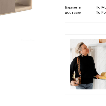
Варианты
По М
доставки
По Ро