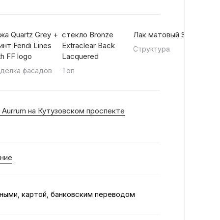
жа Quartz Grey +
стекло Bronze
Лак матовый Stone
Мета
инт Fendi Lines
Extraclear Back
Структура
Мет
th FF logo
Lacquered
эле
делка фасадов
Топ
 Aurrum на Кутузовском проспекте
ние
ными, картой, банковским переводом