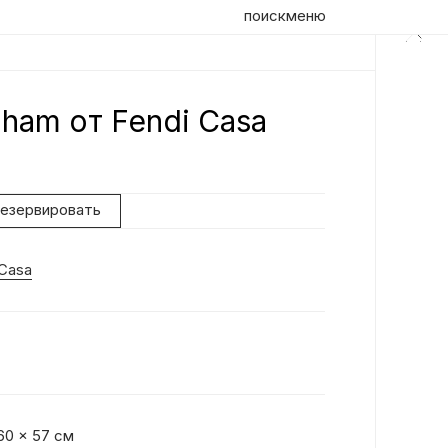
поиск
меню
ham от Fendi Casa
Оп
La
фу
резервировать
фи
пр
 Casa
 60 x 57 см