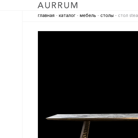
главная
-
каталог
-
мебель
-
столы
- стол stea