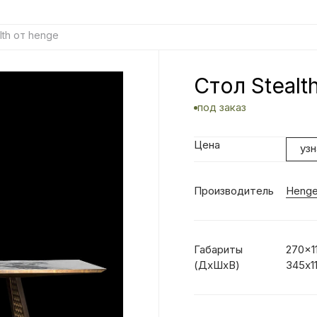
lth от henge
Стол Stealt
под заказ
Цена
уз
Производитель
Heng
Габариты
270x1
(ДхШхВ)
345x1