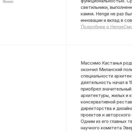
функциональностью. Ср
светильники, выполненн
камня. Henge не раз б
инновации и вклад в со
Подробнее о Henge
Смо
Массимо Кастанья родил
окончил Миланский пол
специальности архите
деятельность начал в 19
приобрел значительный
архитектуры, жилых и 
консервативной реставр
директорства и дизайн
проектов и авторского
Одним из его главных 
научного комитета Эве