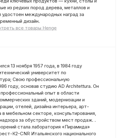
еди ключевых продуктов — кухни, столы и
ые из редких пород дерева, металлов и
ыл удостоен международных наград за
временный дизайн.
треть все товары Henge
ся 13 ноября 1957 года, в 1984 году
итехнический университет по
ктура; Свою профессиональную
86 году, основав студию AD Architettura. Он
 профессиональный опыт в области
коммерческих зданий, модернизации и
ации, отелей, дизайна интерьера, арт-
а в мебельном секторе, консультирования,
 надзора за обустройством мест продаж. .
творений стала лаборатория «Пирамида»
рест-К2-CNR Итальянского национального