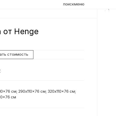
поиск
меню
h от Henge
Оп
Ди
Ди
нать стоимость
ко
пр
e
ис
10x76 см; 290x110x76 см; 320x110x76 см;
10x76 см