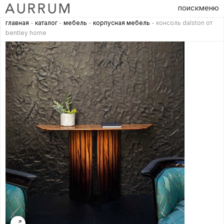
поиск
меню
главная
-
каталог
-
мебель
-
корпусная мебель
- консоль dalston от
bentley home