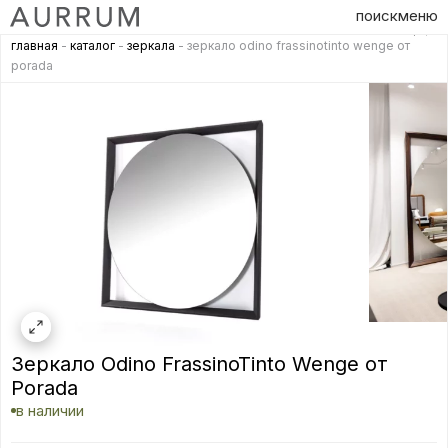
поиск
меню
главная
-
каталог
-
зеркала
- зеркало odino frassinotinto wenge от
porada
Зеркало Odino FrassinoTinto Wenge от
Porada
в наличии