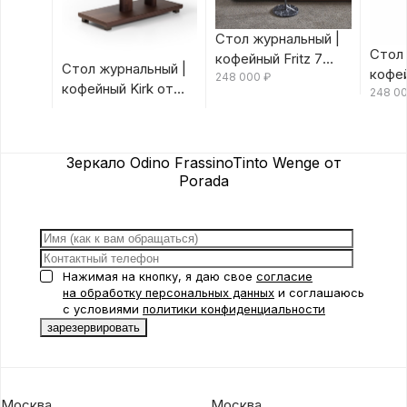
Стол журнальный |
Стол 
кофейный Fritz 7
Стол журнальный |
кофей
Canaletta/Rosso
248 000
₽
кофейный Kirk от
Canal
248 0
Bulgaro от Porada
Porada
Porad
Зеркало Odino FrassinoTinto Wenge от
Porada
Нажимая на кнопку, я даю свое
согласие
на обработку персональных данных
и соглашаюсь
с условиями
политики конфиденциальности
Москва
Москва