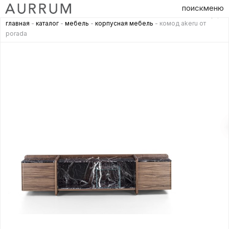
поиск
меню
главная
-
каталог
-
мебель
-
корпусная мебель
- комод akeru от
porada