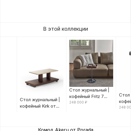
В этой коллекции
Стол журнальный |
Стол 
кофейный Fritz 7
Стол журнальный |
кофей
Canaletta/Rosso
248 000
₽
кофейный Kirk от
Canal
248 0
Bulgaro от Porada
Porada
Porad
Комод Akeru от Porada