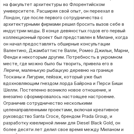
на факультет архитектуры во Флорентийском
университете. Расширяя свой опыт, он переехал в
Лондон, где после первого сотрудничества с
архитектурными фирмами решил бросить вызов себе в
индустрии моды. В конце девяностых годов его первый
коллекционный проект был представлен в Милане, когда
он начал предоставлять обширные консультации
Валентино, Джамбаттисте Валли, Ромео Джильи, Марни,
Фенди и некоторым другим. Потребность в укромном
месте, где можно было бы творить, привела его в
Леричи, маленькую рыбацкую деревню на границе
Тосканы и Лигурии, пейзаж, который уже был
вдохновляющим гнездом лорда Байрона и Перси Биши
Шелли. Постепенно возникло новое отношение, и
внезапно сформировалось настоящее настроение.
Ограничив сотрудничество несколькими
целенаправленными проектами, включая креативное
руководство Santa Croce, брендом Prada Group, и
разработку ювелирной линии для Diesel Black Gold, он
более десяти лет делил свое время между Миланом и