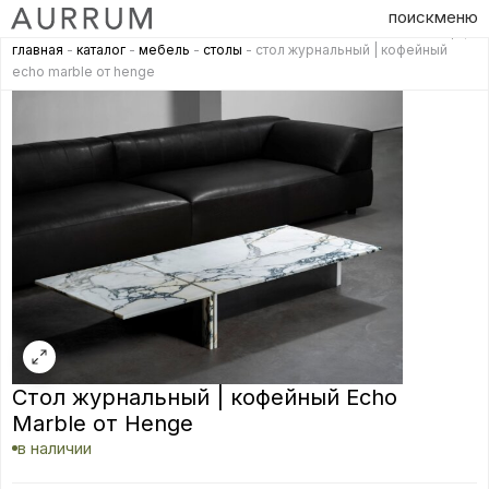
поиск
меню
главная
-
каталог
-
мебель
-
столы
- стол журнальный | кофейный
echo marble от henge
Стол журнальный | кофейный Echo
Marble от Henge
в наличии