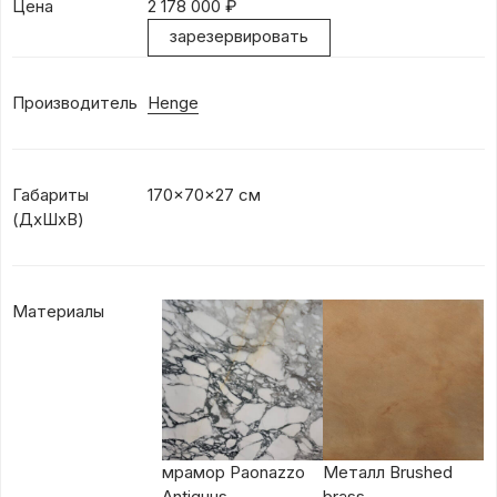
Цена
2 178 000
₽
зарезервировать
Производитель
Henge
Габариты
170x70x27 см
(ДхШхВ)
Материалы
мрамор Paonazzo
Металл Brushed
Antiquus
brass