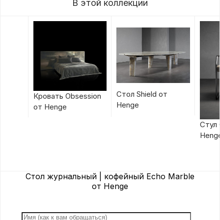
В этой коллекции
Стол Shield от
Кровать Obsession
Henge
от Henge
Стул 
Heng
Стол журнальный | кофейный Echo Marble
от Henge