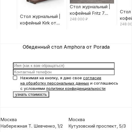
Стол журнальный |
Стол 
кофейный Fritz 7
Стол журнальный |
кофей
Canaletta/Rosso
248 000
₽
кофейный Kirk от
Canal
248 0
Bulgaro от Porada
Porada
Porad
Обеденный стол Amphora от Porada
Нажимая на кнопку, я даю свое
согласие
на обработку персональных данных
и соглашаюсь
с условиями
политики конфиденциальности
Москва
Москва
Набережная Т. Шевченко, 1/2
Кутузовский проспект, 5/3