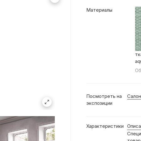
Материалы
тк
aq
Об
Посмотреть на
Салон
экспозиции
Характеристики
Описа
Специ
товар