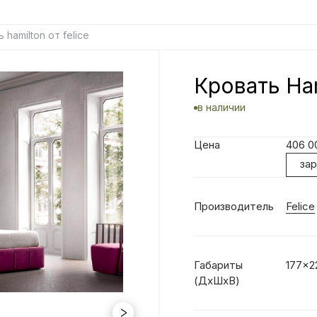
 hamilton от felice
Кровать Ham
в наличии
Цена
406 
за
Производитель
Felice
Габариты
177x2
(ДхШхВ)