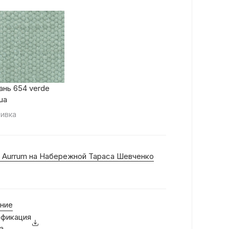
ань 654 verde
ua
ивка
 Aurrum на Набережной Тараса Шевченко
ние
фикация
а