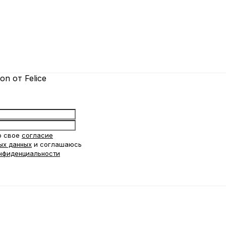
on от Felice
ю свое
согласие
ых данных
и соглашаюсь
нфиденциальности