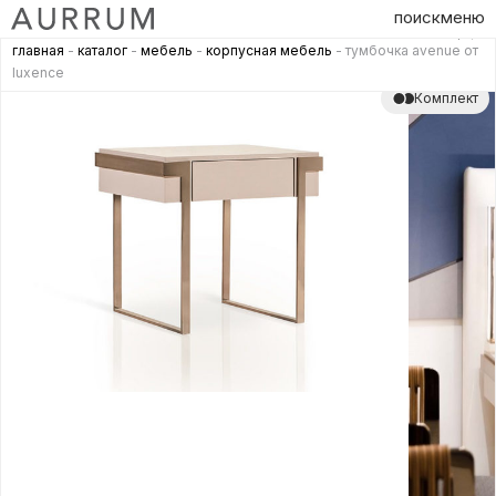
поиск
меню
главная
-
каталог
-
мебель
-
корпусная мебель
- тумбочка avenue от
luxence
Комплект