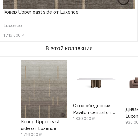
Ковер Upper east side от Luxence
Luxence
1 716 000
₽
В этой коллекции
Стол обеденный
Диван
Pavillon central от
Luxe
Luxence
1 830 000
₽
Ковер Upper east
930 0
side от Luxence
1 716 000
₽