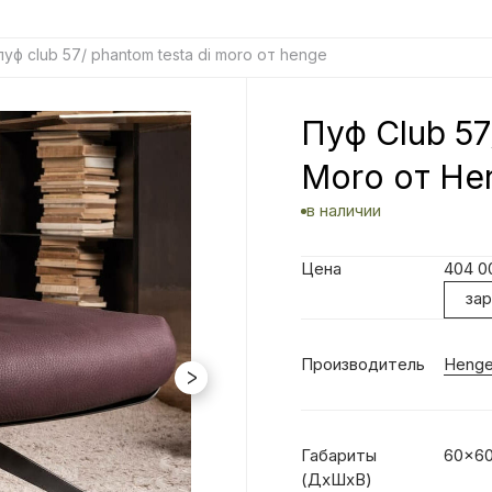
пуф club 57/ phantom testa di moro от henge
Пуф Club 57
Moro от He
в наличии
Цена
404 
за
Производитель
Heng
Габариты
60x6
(ДхШхВ)