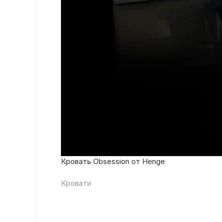
Кровать Obsession от Henge
Кровати