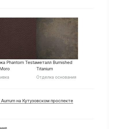
жа Phantom Testa
металл Burnished
 Moro
Titanium
ивка
Отделка основания
 Aurrum на Кутузовском проспекте
ние