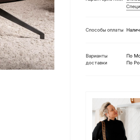
Специ
Способы оплаты
Налич
Варианты
По М
доставки
По Ро