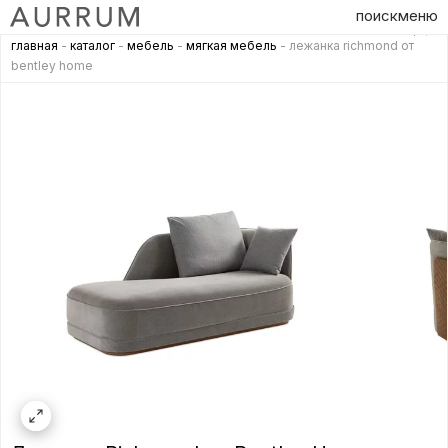
поиск
меню
главная
-
каталог
-
мебель
-
мягкая мебель
- лежанка richmond от
bentley home