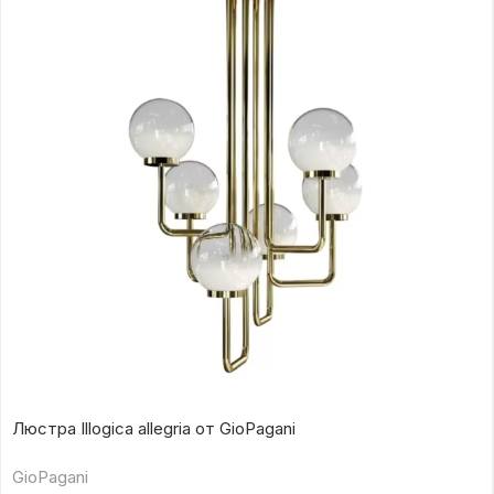
Люстра Illogica allegria от GioPagani
GioPagani