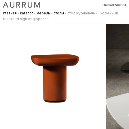
поиск
меню
главная
-
каталог
-
мебель
-
столы
- стол журнальный | кофейный
blackbird high от giopagani