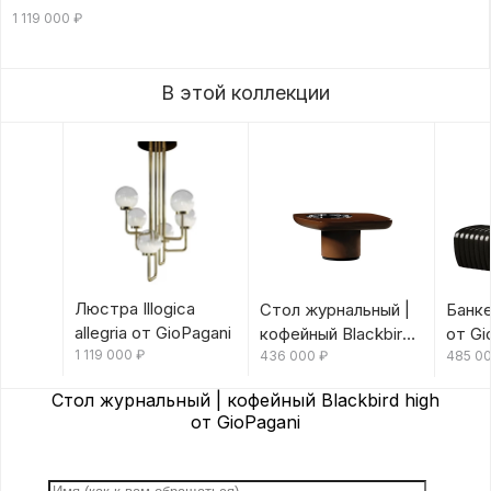
1 119 000
₽
В этой коллекции
Люстра Illogica
Стол журнальный |
Банке
allegria от GioPagani
кофейный Blackbird
от Gi
1 119 000
₽
mid от GioPagani
436 000
₽
485 0
Стол журнальный | кофейный Blackbird high
от GioPagani