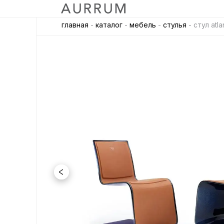
главная
-
каталог
-
мебель
-
стулья
- стул atla