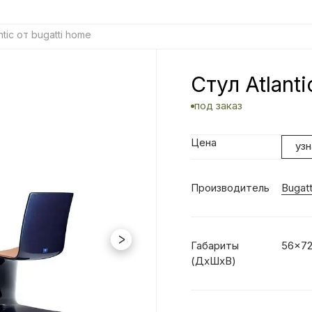
ntic от bugatti home
Стул Atlant
под заказ
Цена
уз
Производитель
Bugat
Габариты
56x7
(ДхШxВ)