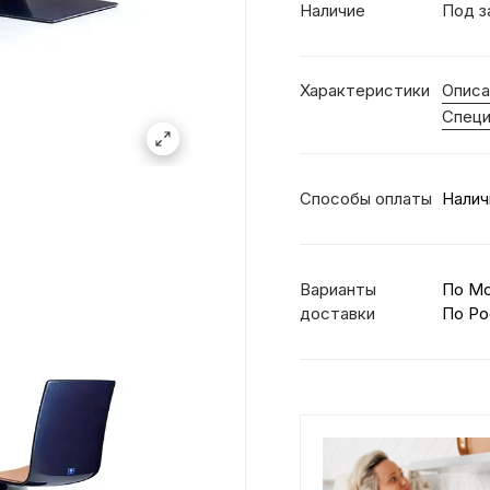
Наличие
Под з
Характеристики
Описа
Специ
Способы оплаты
Налич
Варианты
По М
доставки
По Ро