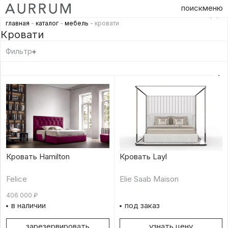
поиск
меню
главная
-
каталог
-
мебель
- кровати
Кровати
Фильтр
Кровать Hamilton
Кровать Layl
Felice
Elie Saab Maison
406 000
₽
в наличии
под заказ
зарезервировать
узнать цену