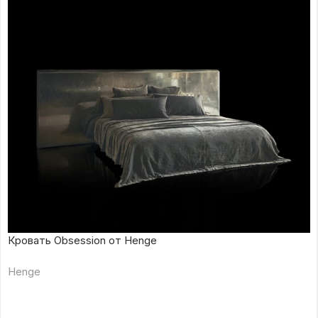
Кровать Obsession от Henge
Henge