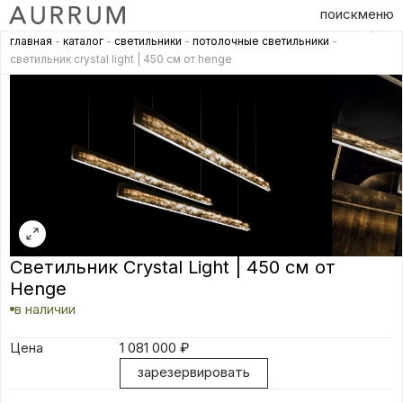
поиск
меню
главная
-
каталог
-
светильники
-
потолочные светильники
-
светильник crystal light | 450 см от henge
Светильник Crystal Light | 450 см от
Henge
в наличии
Цена
1 081 000
₽
зарезервировать