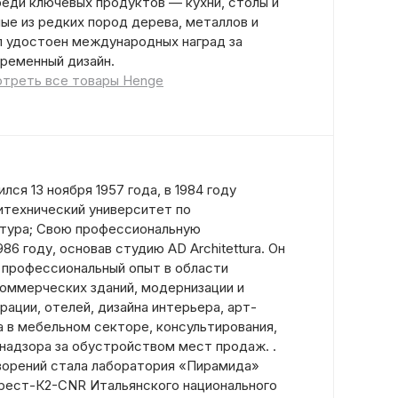
еди ключевых продуктов — кухни, столы и
ые из редких пород дерева, металлов и
ыл удостоен международных наград за
временный дизайн.
треть все товары Henge
ся 13 ноября 1957 года, в 1984 году
итехнический университет по
ктура; Свою профессиональную
86 году, основав студию AD Architettura. Он
 профессиональный опыт в области
коммерческих зданий, модернизации и
ации, отелей, дизайна интерьера, арт-
а в мебельном секторе, консультирования,
 надзора за обустройством мест продаж. .
творений стала лаборатория «Пирамида»
рест-К2-CNR Итальянского национального