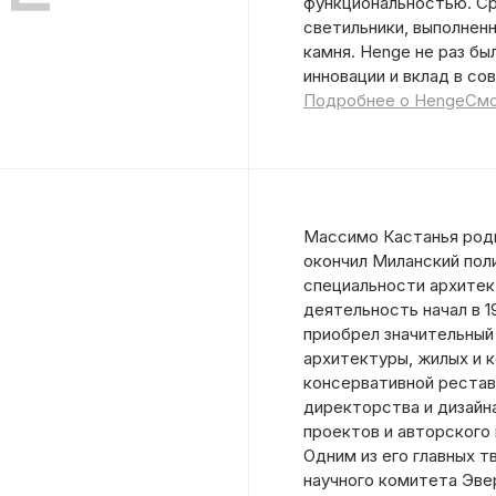
функциональностью. Ср
светильники, выполненн
камня. Henge не раз б
инновации и вклад в со
Подробнее о Henge
Смо
Массимо Кастанья родил
окончил Миланский пол
специальности архите
деятельность начал в 19
приобрел значительный
архитектуры, жилых и 
консервативной реставр
директорства и дизайн
проектов и авторского
Одним из его главных 
научного комитета Эве