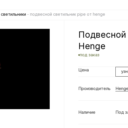
 светильники
- подвесной светильник pipe от henge
Подвесной 
Henge
под заказ
Цена
уз
Производитель
Heng
Наличие
Под з