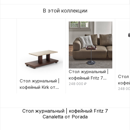
В этой коллекции
Стол журнальный |
Стол 
кофейный Fritz 7
Стол журнальный |
кофей
Canaletta/Rosso
248 000
₽
кофейный Kirk от
Canal
248 0
Bulgaro от Porada
Porada
Porad
Стол журнальный | кофейный Fritz 7
Canaletta от Porada