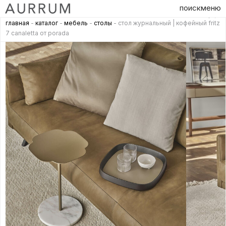
поиск
меню
главная
-
каталог
-
мебель
-
столы
- стол журнальный | кофейный fritz
7 canaletta от porada