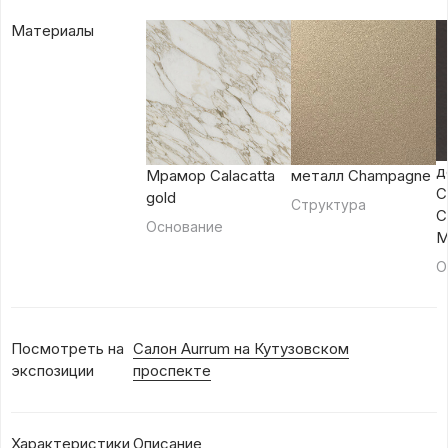
Материалы
д
Мрамор Calacatta
металл Champagne
C
gold
Структура
C
Основание
M
О
Посмотреть на
Салон Aurrum на Кутузовском
экспозиции
проспекте
Характеристики
Описание