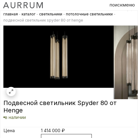
поиск
меню
главная
-
каталог
-
светильники
-
потолочные светильники
-
подвесной светильник spyder 80 от henge
Подвесной светильник Spyder 80 от
Henge
в наличии
Цена
1 414 000
₽