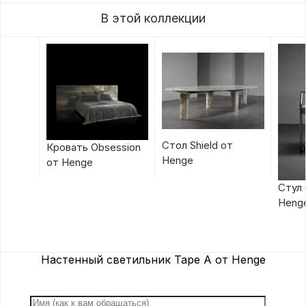
В этой коллекции
Стол Shield от
Кровать Obsession
Henge
от Henge
Стул 
Heng
Настенный светильник Tape A от Henge