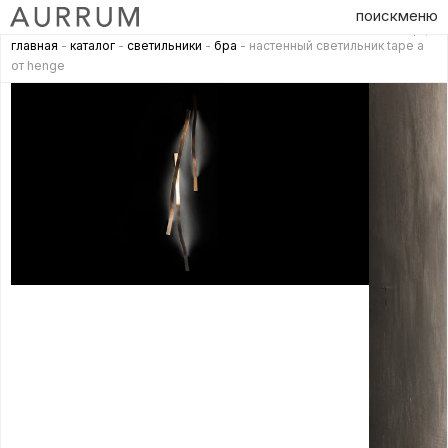
поиск
меню
главная
-
каталог
-
светильники
-
бра
- настенный светильник tape a
от henge