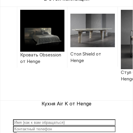
Стол Shield от
Кровать Obsession
Henge
от Henge
Стул 
Heng
Кухня Air K от Henge