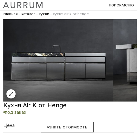
поиск
меню
главная
-
каталог
-
кухни
- кухня air k от henge
Кухня Air K от Henge
под заказ
Цена
узнать стоимость