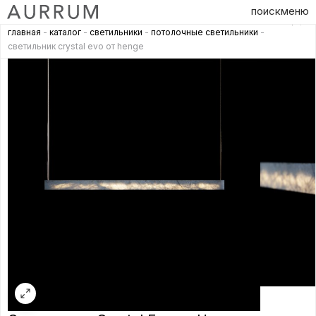
поиск
меню
главная
-
каталог
-
светильники
-
потолочные светильники
-
светильник crystal evo от henge