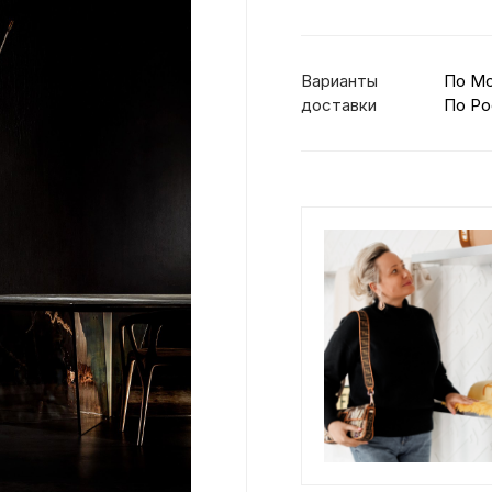
Варианты
По М
доставки
По Ро