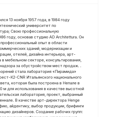
ся 13 ноября 1957 года, в 1984 году
итехнический университет по
ктура; Свою профессиональную
86 году, основав студию AD Architettura. Он
 профессиональный опыт в области
коммерческих зданий, модернизации и
ации, отелей, дизайна интерьера, арт-
а в мебельном секторе, консультирования,
 надзора за обустройством мест продаж. .
творений стала лаборатория «Пирамида»
рест-К2-CNR Итальянского национального
вета, которая была построена в Непале в
50 м для использования в качестве высотной
ательская лаборатория, проект, выбранный
иеннале. В качестве арт-директора Henge
фию, айдентику, выбор продукции, брифинги
нацию дизайнеров. Создание рабочих групп: