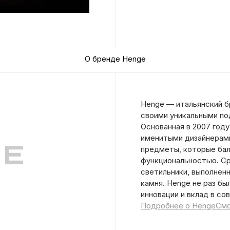
О бренде Henge
Henge — итальянский б
своими уникальными по
Основанная в 2007 году
именитыми дизайнерами
предметы, которые ба
функциональностью. Ср
светильники, выполненн
камня. Henge не раз б
инновации и вклад в со
Подробнее о Henge
Смо