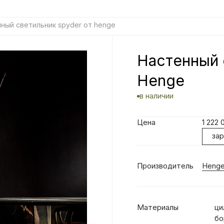
нный светильник spyder от henge
Настенный 
Henge
в наличии
Цена
1 222
за
Производитель
Heng
Материалы
ци
бо