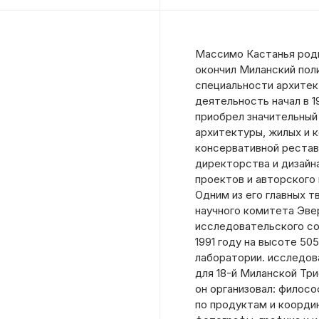
Массимо Кастанья родил
окончил Миланский пол
специальности архите
деятельность начал в 19
приобрел значительный
архитектуры, жилых и 
консервативной реставр
директорства и дизайн
проектов и авторского
Одним из его главных 
научного комитета Эве
исследовательского со
1991 году на высоте 50
лаборатории. исследов
для 18-й Миланской Тр
он организовал: филосо
по продуктам и коорди