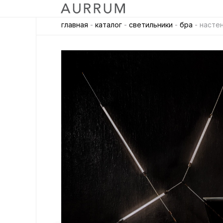
главная
-
каталог
-
светильники
-
бра
- насте