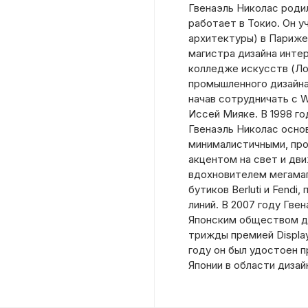
Гвенаэль Николас родил
работает в Токио. Он у
архитектуры) в Париже
магистра дизайна инте
колледже искусств (Ло
промышленного дизайна.
начав сотрудничать с Wa
Иссей Мияке. В 1998 г
Гвенаэль Николас основ
минималистичными, пр
акцентом на свет и дв
вдохновителем мегамага
бутиков Berluti и Fend
линий. В 2007 году Гв
Японским обществом д
трижды премией Display
году он был удостоен 
Японии в области дизай