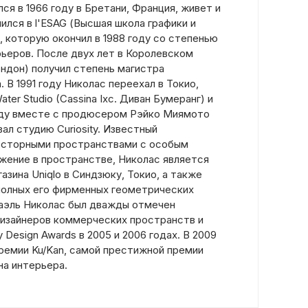
ся в 1966 году в Бретани, Франция, живет и
чился в l'ESAG (Высшая школа графики и
, которую окончил в 1988 году со степенью
рьеров. После двух лет в Королевском
ндон) получил степень магистра
 В 1991 году Николас переехал в Токио,
ter Studio (Cassina Ixc. Диван Бумеранг) и
оду вместе с продюсером Рэйко Миямото
ал студию Curiosity. Известный
осторными пространствами с особым
ижение в пространстве, Николас является
зина Uniqlo в Синдзюку, Токио, а также
i, полных его фирменных геометрических
енаэль Николас был дважды отмечен
изайнеров коммерческих пространств и
 Design Awards в 2005 и 2006 годах. В 2009
премии Ku/Kan, самой престижной премии
на интерьера.