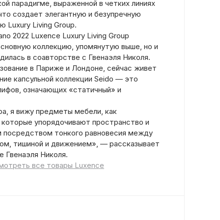
ой парадигме, выраженной в четких линиях
 что создает элегантную и безупречную
Luxury Living Group.
lano 2022 Luxence Luxury Living Group
основную коллекцию, упомянутую выше, но и
дилась в соавторстве с Гвенаэля Николя.
азование в Париже и Лондоне, сейчас живет
ание капсульной коллекции Seido — это
лифов, означающих «статичный» и
ра, я вижу предметы мебели, как
 которые упорядочивают пространство и
м посредством тонкого равновесия между
ом, тишиной и движением», — рассказывает
е Гвенаэля Николя.
мотреть все товары Luxence