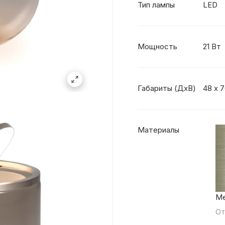
Тип лампы
LED
Мощность
21 Вт
Габариты (ДхВ)
48 х 
Материалы
Ме
От