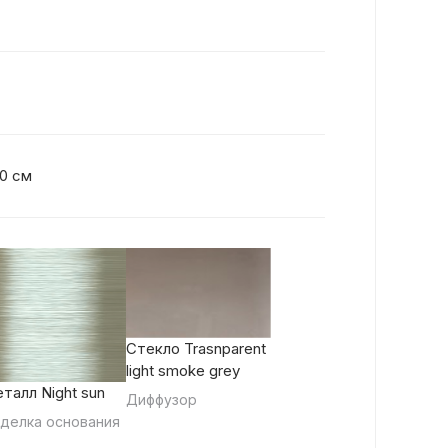
70 см
Стекло Trasnparent
light smoke grey
талл Night sun
Диффузор
делка основания