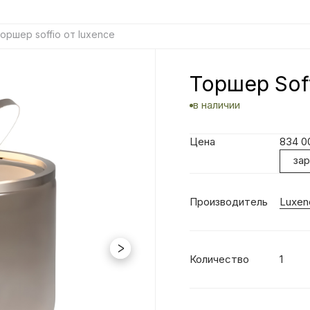
оршер soffio от luxence
Торшер Sof
в наличии
Цена
834 
за
Производитель
Luxen
Количество
1