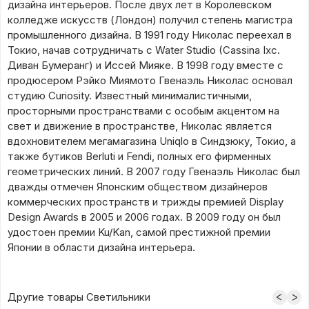
дизайна интерьеров. После двух лет в Королевском
колледже искусств (Лондон) получил степень магистра
промышленного дизайна. В 1991 году Николас переехал в
Токио, начав сотрудничать с Water Studio (Cassina Ixc.
Диван Бумеранг) и Иссей Мияке. В 1998 году вместе с
продюсером Рэйко Миямото Гвенаэль Николас основал
студию Curiosity. Известный минималистичными,
просторными пространствами с особым акцентом на
свет и движение в пространстве, Николас является
вдохновителем мегамагазина Uniqlo в Синдзюку, Токио, а
также бутиков Berluti и Fendi, полных его фирменных
геометрических линий. В 2007 году Гвенаэль Николас был
дважды отмечен Японским обществом дизайнеров
коммерческих пространств и трижды премией Display
Design Awards в 2005 и 2006 годах. В 2009 году он был
удостоен премии Ku/Kan, самой престижной премии
Японии в области дизайна интерьера.
Другие товары Светильники