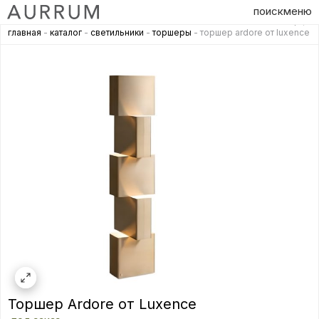
поиск
меню
главная
-
каталог
-
светильники
-
торшеры
- торшер ardore от luxence
Торшер Ardore от Luxence