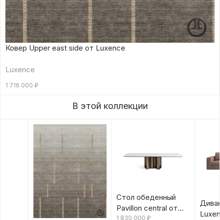
Ковер Upper east side от Luxence
Luxence
1 716 000
₽
В этой коллекции
Стол обеденный
Диван
Pavillon central от
Luxe
Luxence
1 830 000
₽